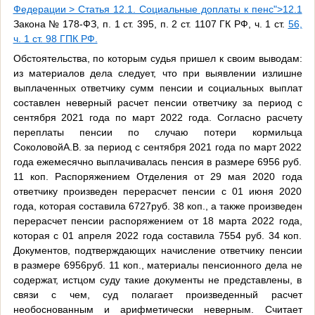
Федерации > Статья 12.1. Социальные доплаты к пенс">12.1
Закона № 178-ФЗ, п. 1 ст. 395, п. 2 ст. 1107 ГК РФ, ч. 1 ст.
56,
ч. 1 ст. 98 ГПК РФ.
Обстоятельства, по которым судья пришел к своим выводам:
из материалов дела следует, что при выявлении излишне
выплаченных ответчику сумм пенсии и социальных выплат
составлен неверный расчет пенсии ответчику за период с
сентября 2021 года по март 2022 года. Согласно расчету
переплаты пенсии по случаю потери кормильца
СоколовойА.В. за период с сентября 2021 года по март 2022
года ежемесячно выплачивалась пенсия в размере 6956 руб.
11 коп. Распоряжением Отделения от 29 мая 2020 года
ответчику произведен перерасчет пенсии с 01 июня 2020
года, которая составила 6727руб. 38 коп., а также произведен
перерасчет пенсии распоряжением от 18 марта 2022 года,
которая с 01 апреля 2022 года составила 7554 руб. 34 коп.
Документов, подтверждающих начисление ответчику пенсии
в размере 6956руб. 11 коп., материалы пенсионного дела не
содержат, истцом суду такие документы не представлены, в
связи с чем, суд полагает произведенный расчет
необоснованным и арифметически неверным. Считает