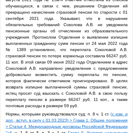
обучающихся, в связи с чем, решением Отделения ей
прекращено начисление страховой пенсии по старости с 01
сентября 2021 года. Указывает, что в нарушение
обязательных требований Соколова А.В. не уведомила
пенсионные органы об отчислении из образовательного
учреждения. Протоколом Отделения о выявлении излишне
выплаченных гражданину сумм пенсии от 24 мая 2022 года
№ 1389 установлено, что переплата Соколовой А.В.
страховой пенсии по потере кормильца составила 66247 руб.
11 коп. В этой связи 09 июня 2022 года Отделением в адрес
Соколовой А.В. направлено уведомление с предложением
добровольно возместить сумму переплаты по пенсии,
которое фактически ответчиком проигнорировано. В целях
возврата излишне выплаченной суммы страховой пенсии,
истец просит суд взыскать с Соколовой А.В. в свою пользу
переплату пенсии в размере 66247 руб. 11 коп., а также
почтовые расходы в размере 59 руб.
Нормы, которыми руководствовался суд: п. 8 ч. 1 ст.
(с изм. и
доп., вступ. в силу с 01.03.2023) > Глава 1. Общие положения
> Статья 4. Международные договоры Российской Федерации
">4
, ч. 1, 6 ст. 5, п. 3 ч. 1 ст.
Глава II. Условия назначения