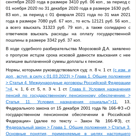
сентября 2020 года в размере 3410 руб. 06 коп., за период с
01 ноября 2020 по 31 декабря 2020 года в размере 1630 руб.
83 коп., за период с 01 февраля 2021 года по 31 мая 2021
года в размере 7080 руб. 67 коп., то есть 12121 руб. 56 коп.,
а всего взыскать 31323 руб. 79 коп., а также солидарно с
ответчиков взыскать расходы на оплату государственной
пошлины в размере 3342 руб. 37 коп.
В ходе судебного разбирательства Морозовой Д.А. заявлено
о пропуске истцом срока исковой давности взыскания с нее
излишне выплаченной суммы доплаты к пенсии.
Нормы, которыми руководствовался суд: п. 8 ч. 1 ст.
(с изм. и
доп., вступ. в силу с 01.03.2023) > Глава 1. Общие положения
> Статья 4. Международные договоры Российской Федерации
">4
, ч. 1, 6 ст. 5, п. 3 ч. 1 ст.
Глава II. Условия назначения
пенсий по государственному пенсионному обеспечению >
Статья 11. Условия назначения социальн">11
, 13,
Федерального закона от 15 декабря 2001 года № 166-ФЗ «О
государственном пенсионном обеспечении в Российской
Федерации» (далее по тексту – Закон № 166-ФЗ), ст.
Федеральный закон > Глава 1. Общие положения > Статья 3.
Основные понятия, применяемые в целях настоящего