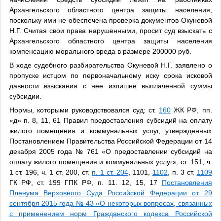
Архангельского областного центра защиты населения,
поскольку ими не обеспечена проверка документов Окуневой
Н.Г. Считая свои права нарушенными, просит суд взыскать с
Архангельского областного центра защиты населения
компенсацию морального вреда в размере 200000 руб.
В ходе судебного разбирательства Окуневой Н.Г. заявлено о
пропуске истцом по первоначальному иску срока исковой
давности взыскания с нее излишне выплаченной суммы
субсидии.
Нормы, которыми руководствовался суд: ст.
160
ЖК РФ, пп.
«д» п. 8, 11, 61 Правил предоставления субсидий на оплату
жилого помещения и коммунальных услуг, утвержденных
Постановлением Правительства Российской Федерации от 14
декабря 2005 года № 761 «О предоставлении субсидий на
оплату жилого помещения и коммунальных услуг», ст. 151, ч.
1 ст. 196, ч. 1 ст. 200, ст.
п. 1 ст. 204
, 1101,
1102
, п. 3 ст.
1109
ГК РФ, ст. 199 ГПК РФ, п. 11. 12, 15, 17
Постановления
Пленума Верховного Суда Российской Федерации от 29
сентября 2015 года № 43 «О некоторых вопросах, связанных
с применением норм Гражданского кодекса Российской