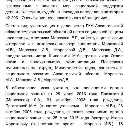
выплаченных в качестве мер социальной поддержки
денежных средств, судебных расходов определена категория
«2.206 - О взыскании неосновательного обогащения».
Состав лиц, участвующих в деле: истец ГКУ Архангельской
области «Архангельский областной центр социальной защиты
населения», ответчики Морозова Е.Г., действующая в своих
интересах и в интересах несовершеннолетних Морозовой
М.В., Морозова И.В., Морозовой Д.В., Морозова Д.А.,
представитель истца Шиловский М.А., третьи лица Отдел
опеки и попечительства администрации Плесецкого
муниципального округа, Министерство труда, занятости и
социального развития Архангельской области, Морозова
М.А., Морозов И.В., МорозоваД.В.
В обоснование иска указано, что решениями органа
социальной защиты от 29 июля 2013 года Прокатовой
(Морозовой) Д.А., 31 декабря 2003 года рождения,
Прокатовой М.А. (в настоящее время – Морозова М.В.), 26
октября 2006 года рождения, а также решениями органа
социальной защиты от 25 мая 2015 года Аскерову Игорю
Фаризовичу (в настоящее время – Морозов И.В.), 18