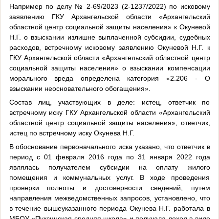
Например по делу № 2-69/2023 (2-1237/2022) по исковому
заявлению ГКУ Архангельской области «Архангельский
областной центр социальной защиты населения» к Окуневой
Н.Г. о взыскании излишне выплаченной субсидии, судебных
расходов, встречному исковому заявлению Окуневой Н.Г. к
ГКУ Архангельской области «Архангельский областной центр
социальной защиты населения» о взыскании компенсации
морального вреда определена категория «2.206 - О
взыскании неосновательного обогащения».
Состав лиц, участвующих в деле: истец, ответчик по
встречному иску ГКУ Архангельской области «Архангельский
областной центр социальной защиты населения», ответчик,
истец по встречному иску Окунева Н.Г.
В обоснование первоначального иска указано, что ответчик в
период с 01 февраля 2016 года по 31 января 2022 года
являлась получателем субсидии на оплату жилого
помещения и коммунальных услуг. В ходе проведения
проверки полноты и достоверности сведений, путем
направления межведомственных запросов, установлено, что
в течение вышеуказанного периода Окунева Н.Г. работала в
МБОУ «Пуксинская средняя школа» и получала доход в виде