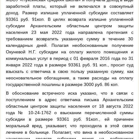
заработной платы, который не включался в совокупный
доход. Размер излишне уплаченной субсидии составляет
93361 руб. 91коп. В целях возврата излишне уплаченной
субсидии Архангельским областным центром защиты
населения 23 мая 2022 года направлена претензия с
требованием возвратить указанную сумму в течение 30
календарных дней. Полагая необоснованным получение
Окуневой Н.Г. субсидии на оплату жилого помещения и
коммунальных услуг в период с 01 февраля 2016 года по 31
января 2022 года в размере 93361 руб. 91 коп., просит суд
взыскать с ответчика в свою пользу указанную сумму, как
неосновательное обогащение, а также расходы на оплату
государственной пошлины в размере 3000 руб. 86 коп.
В обоснование встречного иска указано, что в связи с
поступлением в адрес ответчика письма Архангельским
областным центром защиты населения от 18 августа 2022
года № 10-24-1762 о взыскании перечисленной суммы
субсидии в размере 93361 руб. 91коп., ей причинен
моральный вред, указывает, что проходила в этой связи
лечение в больнице. Полагает, что вина в необоснованном
начислении средств субсидии лежит на работниках