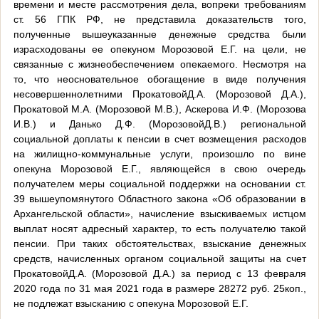
времени и месте рассмотрения дела, вопреки требованиям
ст. 56 ГПК РФ, не представила доказательств того,
полученные вышеуказанные денежные средства были
израсходованы ее опекуном Морозовой Е.Г. на цели, не
связанные с жизнеобеспечением опекаемого. Несмотря на
то, что неосновательное обогащение в виде получения
несовершеннолетними ПрокатовойД.А. (Морозовой Д.А.),
Прокатовой М.А. (Морозовой М.В.), Аскерова И.Ф. (Морозова
И.В.) и Данько Д.Ф. (МорозовойД.В.) региональной
социальной доплаты к пенсии в счет возмещения расходов
на жилищно-коммунальные услуги, произошло по вине
опекуна Морозовой Е.Г., являющейся в свою очередь
получателем меры социальной поддержки на основании ст.
39 вышеупомянутого Областного закона «Об образовании в
Архангельской области», начисление взыскиваемых истцом
выплат носят адресный характер, то есть получателю такой
пенсии. При таких обстоятельствах, взыскание денежных
средств, начисленных органом социальной защиты на счет
ПрокатовойД.А. (Морозовой Д.А.) за период с 13 февраля
2020 года по 31 мая 2021 года в размере 28272 руб. 25коп.,
не подлежат взысканию с опекуна Морозовой Е.Г.