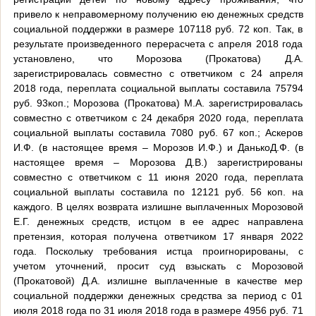
привело к неправомерному получению ею денежных средств
социальной поддержки в размере 107118 руб. 72 коп. Так, в
результате произведенного перерасчета с апреля 2018 года
установлено, что Морозова (Прокатова) Д.А.
зарегистрировалась совместно с ответчиком с 24 апреля
2018 года, переплата социальной выплаты составила 75794
руб. 93коп.; Морозова (Прокатова) М.А. зарегистрировалась
совместно с ответчиком с 24 декабря 2020 года, переплата
социальной выплаты составила 7080 руб. 67 коп.; Аскеров
И.Ф. (в настоящее время – Морозов И.Ф.) и ДанькоД.Ф. (в
настоящее время – Морозова Д.В.) зарегистрированы
совместно с ответчиком с 11 июня 2020 года, переплата
социальной выплаты составила по 12121 руб. 56 коп. на
каждого. В целях возврата излишне выплаченных Морозовой
Е.Г. денежных средств, истцом в ее адрес направлена
претензия, которая получена ответчиком 17 января 2022
года. Поскольку требования истца проигнорированы, с
учетом уточнений, просит суд взыскать с Морозовой
(Прокатовой) Д.А. излишне выплаченные в качестве мер
социальной поддержки денежных средства за период с 01
июля 2018 года по 31 июля 2018 года в размере 4956 руб. 71