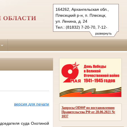
164262, Архангельская обл.,
Плесецкий р-н, п. Плесецк,
 ОБЛАСТИ
ул. Ленина, д. 24
Тел.: (81832) 7-20-70, 7-12-
57 (ф.)
развернуть
pleseck.arh@sudrf.ru
версия для печати
Запросы ОПФР по постановлению
Правительства РФ от 28.06.2021 №
1037
едседателя суда Охотиной