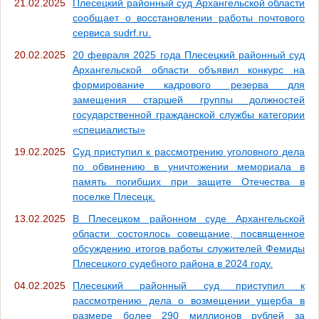
21.02.2025
Плесецкий районный суд Архангельской области
сообщает о восстановлении работы почтового
сервиса sudrf.ru.
20.02.2025
20 февраля 2025 года Плесецкий районный суд
Архангельской области объявил конкурс на
формирование кадрового резерва для
замещения старшей группы должностей
государственной гражданской службы категории
«специалисты»
19.02.2025
Суд приступил к рассмотрению уголовного дела
по обвинению в уничтожении мемориала в
память погибших при защите Отечества в
поселке Плесецк.
13.02.2025
В Плесецком районном суде Архангельской
области состоялось совещание, посвященное
обсуждению итогов работы служителей Фемиды
Плесецкого судебного района в 2024 году.
04.02.2025
Плесецкий районный суд приступил к
рассмотрению дела о возмещении ущерба в
размере более 290 миллионов рублей за