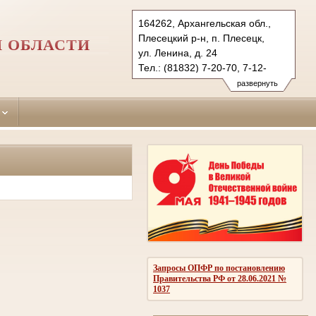
164262, Архангельская обл.,
Плесецкий р-н, п. Плесецк,
 ОБЛАСТИ
ул. Ленина, д. 24
Тел.: (81832) 7-20-70, 7-12-
57 (ф.)
развернуть
pleseck.arh@sudrf.ru
Запросы ОПФР по постановлению
Правительства РФ от 28.06.2021 №
1037